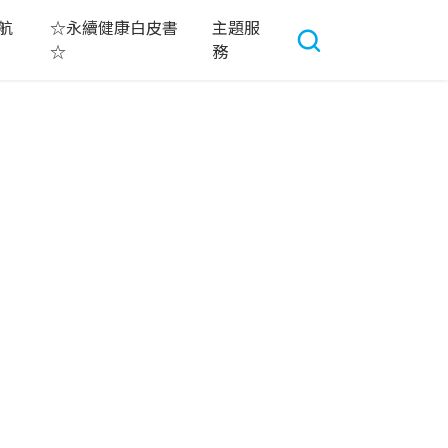
航
☆永續健康白皮書
主題服
☆
務