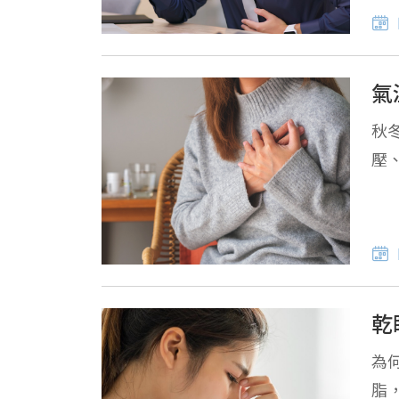
氣
秋
壓
乾
為
脂