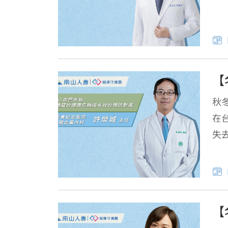
【
秋
在
失
健
【