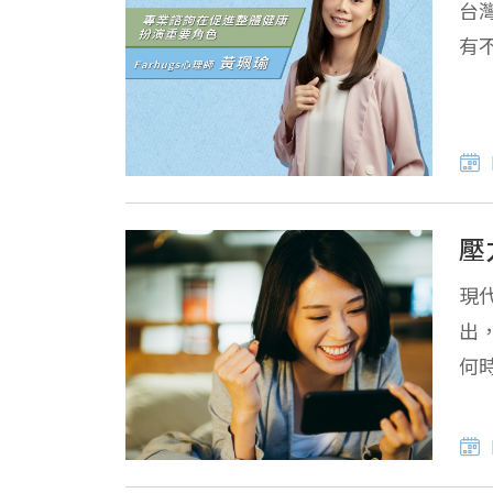
台
有
壓
現
出
何