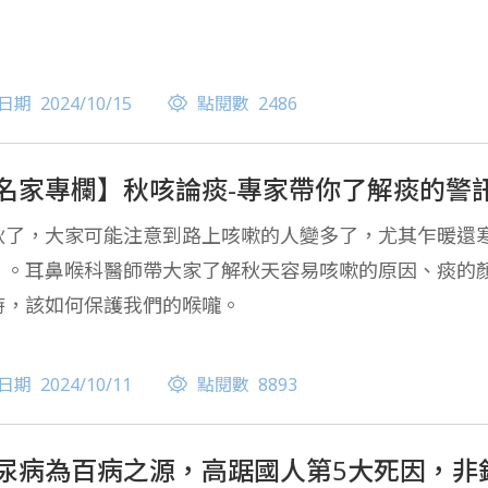
日期
2024/10/15
點閱數
2486
名家專欄】秋咳論痰-專家帶你了解痰的警
秋了，大家可能注意到路上咳嗽的人變多了，尤其乍暖還
」。耳鼻喉科醫師帶大家了解秋天容易咳嗽的原因、痰的
時，該如何保護我們的喉嚨。
日期
2024/10/11
點閱數
8893
尿病為百病之源，高踞國人第5大死因，非