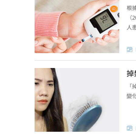
根據
（
人
掉
「
變