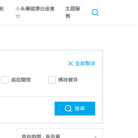
航
☆永續健康白皮書
主題服
☆
務
全部取消
癌症關懷
媽咪寶貝
搜尋
發布時間 - 新到舊