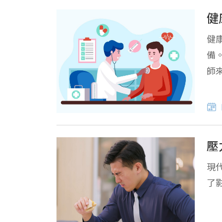
健
健
備
師
壓
現
了