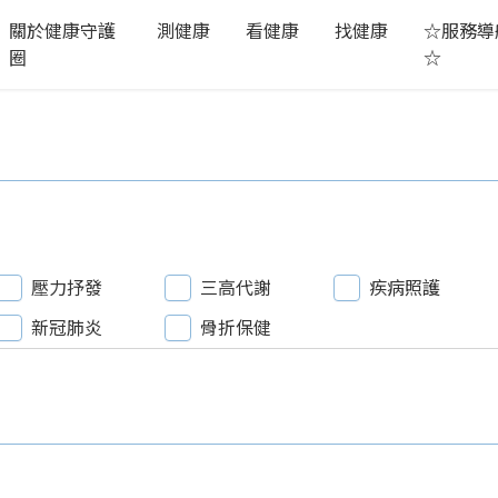
關於健康守護
測健康
看健康
找健康
☆服務導
圈
☆
壓力抒發
三高代謝
疾病照護
新冠肺炎
骨折保健