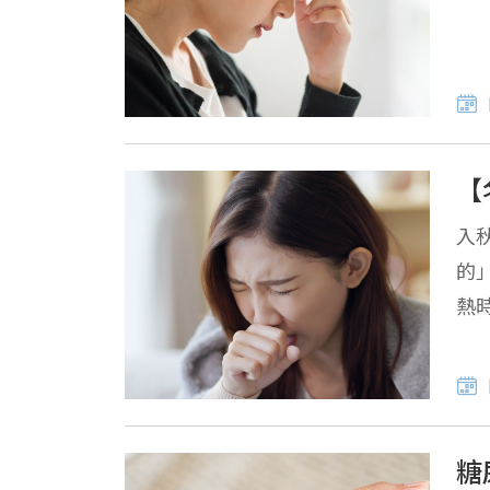
【
入
的
熱
糖