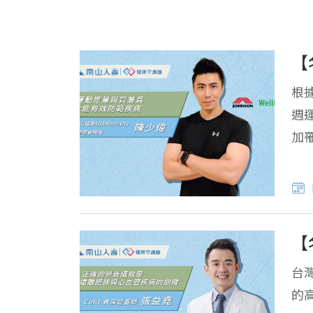
【
根
週
加
惡
【
台
的