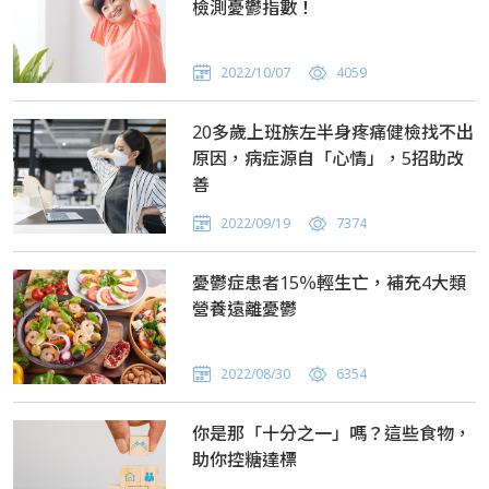
檢測憂鬱指數！
2022/10/07
4059
20多歲上班族左半身疼痛健檢找不出
原因，病症源自「心情」，5招助改
善
2022/09/19
7374
憂鬱症患者15％輕生亡，補充4大類
營養遠離憂鬱
2022/08/30
6354
你是那「十分之一」嗎？這些食物，
助你控糖達標