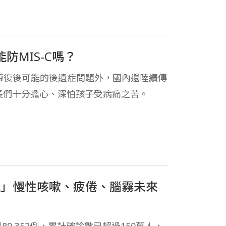
防MIS-C嗎？
康復後可能的後遺症問題外，國內還陸續傳
讓家長們十分擔心、深怕孩子受病痛之苦。
冠」慢性咳嗽、疲倦、腦霧未來