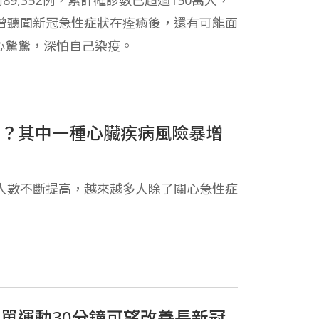
89,352例，累計確診數已超過150萬人，
人曾聽聞新冠急性症狀在痊癒後，還有可能面
心驚驚，深怕自己染疫。
加？其中一種心臟疾病風險暴增
診人數不斷提高，越來越多人除了關心急性症
單運動30分鐘可望改善長新冠