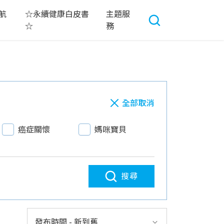
航
☆永續健康白皮書
主題服
☆
務
全部取消
癌症關懷
媽咪寶貝
搜尋
發布時間 - 新到舊