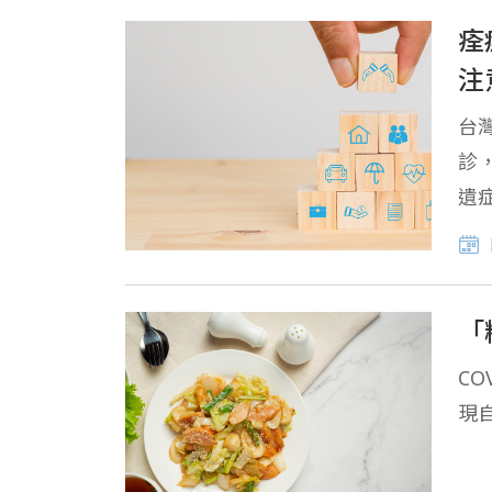
痊
注
台
診
遺
遺
「
C
現