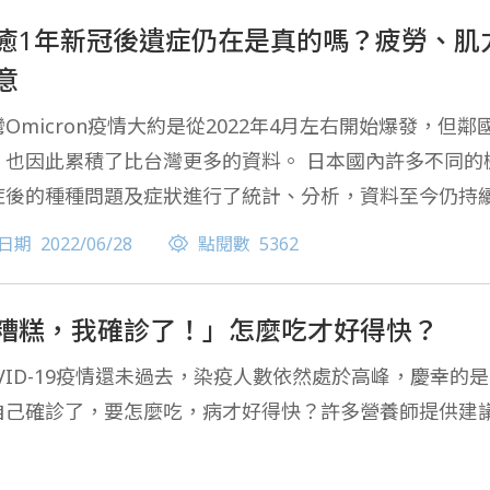
癒1年新冠後遺症仍在是真的嗎？疲勞、肌
意
灣Omicron疫情大約是從2022年4月左右開始爆發，但
，也因此累積了比台灣更多的資料。 日本國內許多不同的
症後的種種問題及症狀進行了統計、分析，資料至今仍持
症各症狀比率，甚至還可以作為參考依據，幫助我們大致
日期
2022/06/28
點閱數
5362
糟糕，我確診了！」怎麼吃才好得快？
OVID-19疫情還未過去，染疫人數依然處於高峰，慶幸的是
自己確診了，要怎麼吃，病才好得快？許多營養師提供建