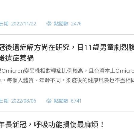
日期
2022/11/22
點閱數
2476
冠後遺症解方尚在研究，日11歲男童劇烈
後遺症惹禍
然Omicron變異株相對輕症比例較高，且台灣本土Omic
心，每個人體質、年齡不同，染疫後的健康風險也不盡相
日期
2022/08/06
點閱數
6741
年長新冠，呼吸功能損傷最麻煩！