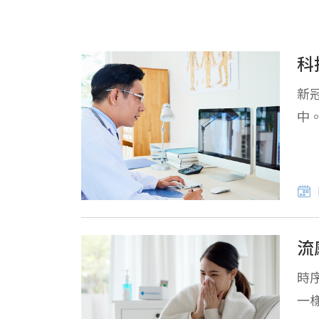
科
新
中
流
時
一