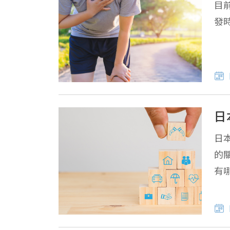
目
發
日
日
的
有