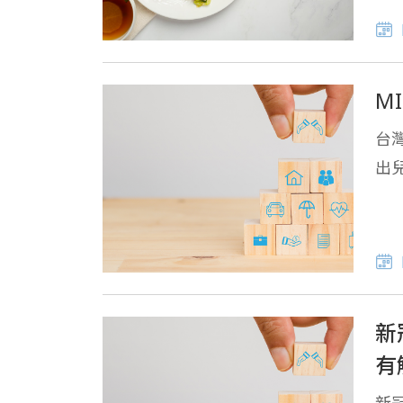
M
台
出
新
有