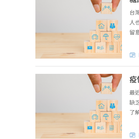
台
人
留
式
疫
最
缺
了