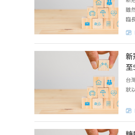
新冠
雖
臨
新
至
台
狀
糖