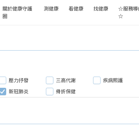
關於健康守護
測健康
看健康
找健康
☆服務導
圈
☆
壓力抒發
三高代謝
疾病照護
新冠肺炎
骨折保健