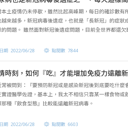
灣本土疫情仍未停歇，雖然比起高峰期，每日的確診數有
也越來越多，新冠病毒後遺症，也就是「長新冠」的症狀
意的問題。 雖然面對新冠後遺症問題，目前全世界都還欠
仍不能確定，讓許多人難以放下心中的擔憂。
日期
2022/06/28
點閱數
7844
情時刻，如何『吃』才能增加免疫力遠離
近常被問到：『要預防新冠或是感染新冠後到底要吃什麼會
乏實證醫學佐證，基本上，我太不相信只靠某一樣食物或
解那種『飲食型態』比較能遠離新冠病毒。
日期
2022/06/28
點閱數
6603