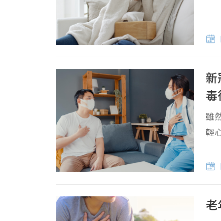
新
毒
雖
輕
老