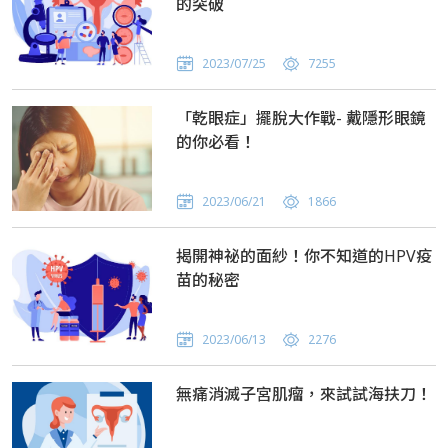
的突破
2023/07/25
7255
「乾眼症」擺脫大作戰- 戴隱形眼鏡
的你必看！
2023/06/21
1866
揭開神祕的面紗！你不知道的HPV疫
苗的秘密
2023/06/13
2276
無痛消滅子宮肌瘤，來試試海扶刀！