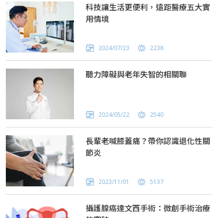
科技讓生活更便利，遠距醫療五大實
用情境
2024/07/23
2238
聽力障礙與老年失智的相關聯
2024/05/22
2540
長輩老喊膝蓋痛？帶你認識退化性關
節炎
2023/11/01
5137
攝護腺癌達文西手術：微創手術治療